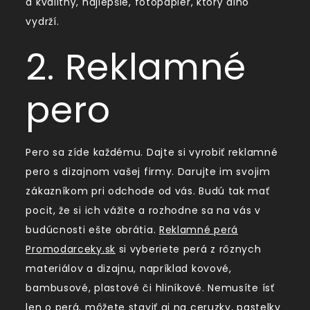
a kvalitný, najlepšie, fotopapier, ktorý dlho
vydrží.
2. Reklamné
pero
Pero sa zíde každému. Dajte si vyrobiť reklamné
pero s dizajnom vašej firmy. Darujte im svojim
zákazníkom pri odchode od vás. Budú tak mať
pocit, že si ich vážite a rozhodne sa na vás v
budúcnosti ešte obrátia.
Reklamné perá
Promodarceky.sk
si vyberiete perá z rôznych
materiálov a dizajnu, napríklad kovové,
bambusové, plastové či hliníkové. Nemusíte ísť
len o perá, môžete staviť aj na ceruzky, pastelky