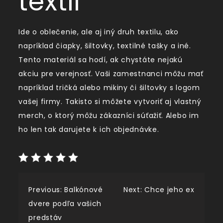
textil
Ide o oblečenie, ale aj iný druh textilu, ako
napríklad čiapky, šiltovky, textilné tašky a iné.
Tento materiál sa hodí, ak chystáte nejakú
akciu pre verejnosť. Vaši zamestnanci môžu mať
napríklad tričká alebo mikiny či šiltovky s logom
vašej firmy. Takisto si môžete vytvoriť aj vlastný
merch, o ktorý môžu zákazníci súťažiť. Alebo im
ho len tak darujete k ich objednávke.
Navigace
Previous:
Balkónové
Next:
Chce jeho ex
dvere podľa vašich
pro
predstáv