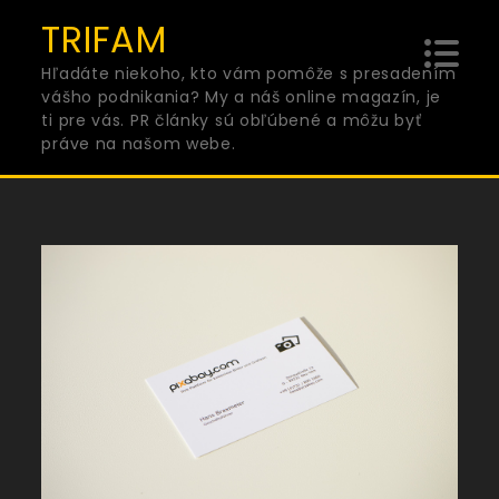
Skip
TRIFAM
to
Hľadáte niekoho, kto vám pomôže s presadením
content
vášho podnikania? My a náš online magazín, je
ti pre vás. PR články sú obľúbené a môžu byť
práve na našom webe.