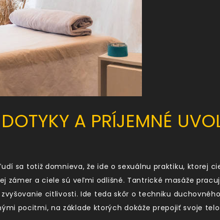
 DOTYKY A PRÍJEMNÉ UVO
udí sa totiž domnieva, že ide o sexuálnu praktiku, ktorej ci
j zámer a ciele sú veľmi odlišné. Tantrické masáže pracuj
 zvyšovanie citlivosti. Ide teda skôr o techniku duchovného
mi pocitmi, na základe ktorých dokáže prepojiť svoje telo