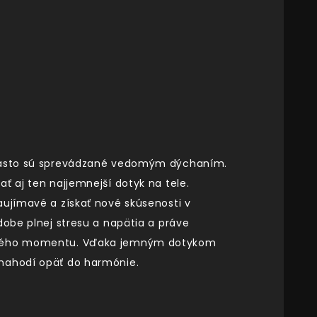
a často sú sprevádzané vedomým dýchaním.
ť aj ten najjemnejší dotyk na tele.
aujímavé a získať nové skúsenosti v
dobe plnej stresu a napätia a práve
tomného momentu. Vďaka jemným dotykom
 nahodí opäť do harmónie.