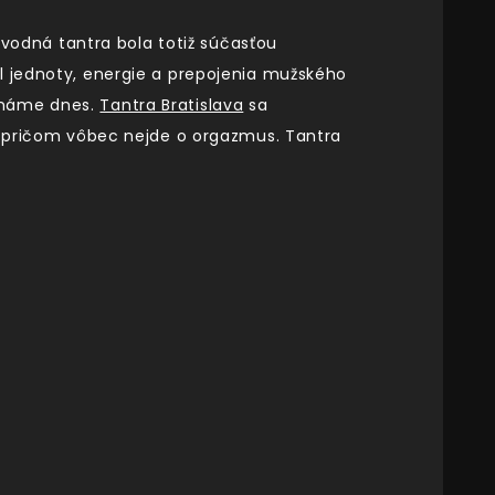
Pôvodná tantra bola totiž súčasťou
l jednoty, energie a prepojenia mužského
oznáme dnes.
Tantra Bratislava
sa
i, pričom vôbec nejde o orgazmus. Tantra