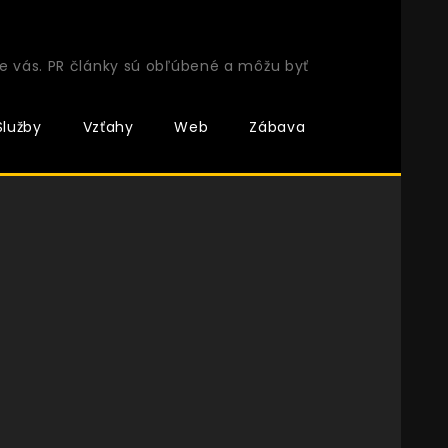
e vás. PR články sú obľúbené a môžu byť
Služby
Vzťahy
Web
Zábava