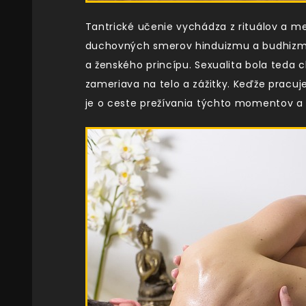
Tantrické učenie vychádza z rituálov a med
duchovných smerov hinduizmu a budhizmu. I
a ženského princípu. Sexualita bola ted
zameriava na telo a zážitky. Keďže pracuj
je o ceste prežívania týchto momentov a o