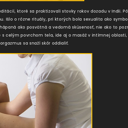
itácií, ktoré sa praktizovali stovky rokov dozadu v Indii. 
šlo o rôzne rituály, pri ktorých bola sexualita ako symbo
a chápaná ako posvätná a vedomá skúsenosť, nie ako to p
e s celým povrchom tela, ide aj o masáž v intímnej oblast
rgazmus sa snaží skôr oddialiť.