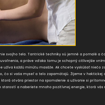
manie svojho tela. Tantrické techniky sú jemné a pomalé 
uvoľnenia, a práve vďaka tomu je schopný citlivejšie vníma
šie užíva každú minútu masáže. Ak chcete vyskúšať niečo z
o, čo si vaša myseľ a telo zapamätajú. Žijeme v hektickej 
 ktorá otvára priestor na spomalenie a užívanie si prí
starostí a naberiete mnoho pozitívnej energie, ktorá vás