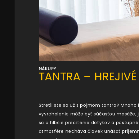
NÁKUPY
TANTRA – HREJIVÉ
Stretli ste sa už s pojmom tantra? Mnoho ľ
vyvrcholenie môže byť súčasťou masáže, je
sa o hlbšie precítenie dotykov a postupné
atmosfére necháva človek unášať príjemný