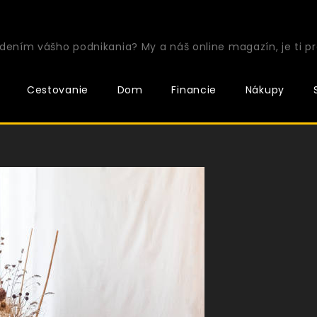
ením vášho podnikania? My a náš online magazín, je ti pr
Cestovanie
Dom
Financie
Nákupy