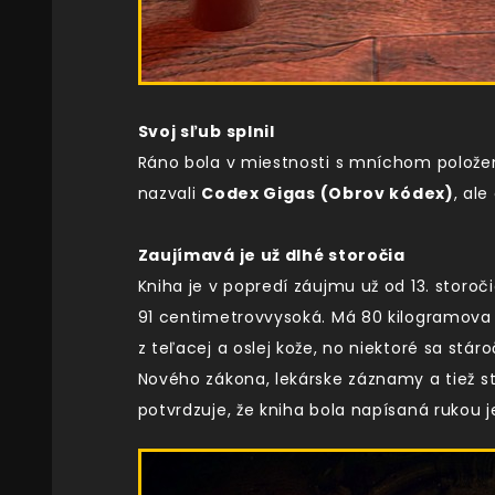
Svoj sľub splnil
Ráno bola v miestnosti s mníchom položená 
nazvali
Codex Gigas (Obrov kódex)
, al
Zaujímavá je už dlhé storočia
Kniha je v popredí záujmu už od 13. storoč
91 centimetrovvysoká. Má 80 kilogramova j
z teľacej a oslej kože, no niektoré sa stár
Nového zákona, lekárske záznamy a tiež st
potvrdzuje, že kniha bola napísaná rukou j