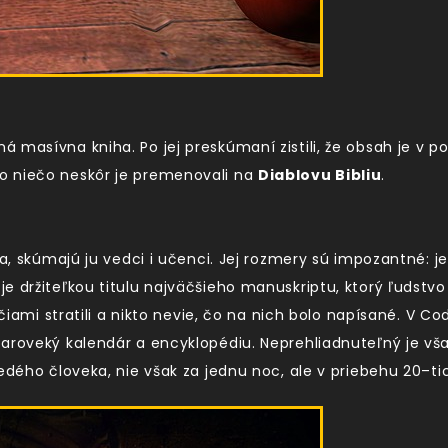
masívna kniha. Po jej preskúmaní zistili, že obsah je v por
e o niečo neskôr je premenovali na
Diablovu Bibliu
.
ia, skúmajú ju vedci i učenci. Jej rozmery sú impozantné: 
e držiteľkou titulu najväčšieho manuskriptu, ktorý ľudstvo
očiami stratili a nikto nevie, čo na nich bolo napísané. V C
aroveký kalendár a encyklopédiu. Neprehliadnuteľný je však
edého človeka, nie však za jednu noc, ale v priebehu 20–ti