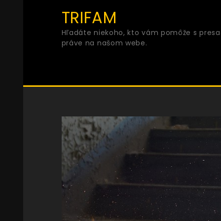
Skip
TRIFAM
to
Hľadáte niekoho, kto vám pomôže s presad
content
práve na našom webe.