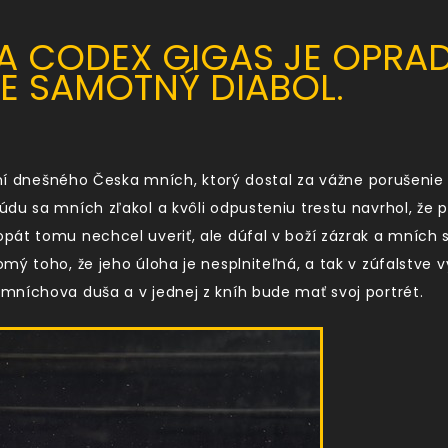
A CODEX GIGAS JE OPRA
E SAMOTNÝ DIABOL.
emí dnešného Česka mních, ktorý dostal za vážne porušenie 
du sa mních zľakol a kvôli odpusteniu trestu navrhol, že p
át tomu nechcel uveriť, ale dúfal v boží zázrak a mních sv
ý toho, že jeho úloha je nesplniteľná, a tak v zúfalstve vy
mníchova duša a v jednej z kníh bude mať svoj portrét.