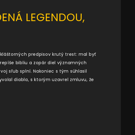
DENÁ LEGENDOU,
kláštorných predpisov krutý trest: mal byť
repíše bibliu a zopár diel významných
oj sľub splní. Nakoniec s tým súhlasil
volal diabla, s ktorým uzavrel zmluvu, že