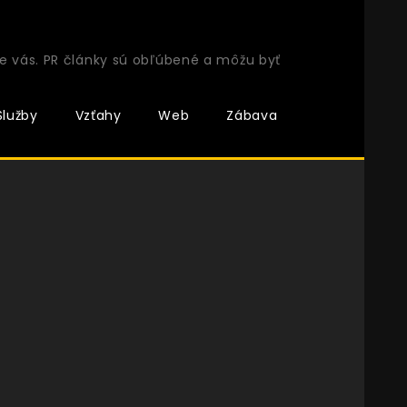
e vás. PR články sú obľúbené a môžu byť
Služby
Vzťahy
Web
Zábava