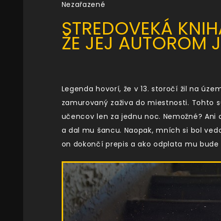
Nezařazené
STREDOVEKÁ KNIH
ŽE JEJ AUTOROM J
Legenda hovorí, že v 13. storočí žil na úz
zamurovaný zaživa do miestnosti. Tohto sú
učencov len za jednu noc. Nemožné? Ani op
a dal mu šancu. Naopak, mních si bol vedom
on dokončí prepis a ako odplata mu bude 