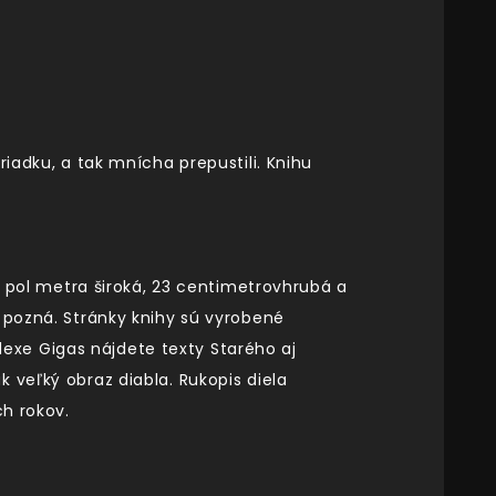
iadku, a tak mnícha prepustili. Knihu
je pol metra široká, 23 centimetrovhrubá a
 pozná. Stránky knihy sú vyrobené
odexe Gigas nájdete texty Starého aj
 veľký obraz diabla. Rukopis diela
ch rokov.