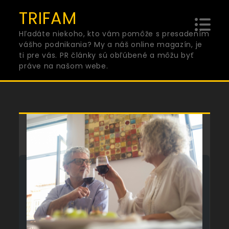
Skip
TRIFAM
to
Hľadáte niekoho, kto vám pomôže s presadením
content
vášho podnikania? My a náš online magazín, je
ti pre vás. PR články sú obľúbené a môžu byť
práve na našom webe.