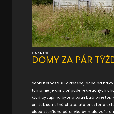
FINANCIE
DOMY ZA PÁR TÝ
Nehnuteľnosti sú v dnešnej dobe na najvyš
tomu nie je ani v prípade rekreačných chat
ktorí bývajú na byte a potrebujú priestor
ani tak samotná chata, ako priestor a ext
alebo staršieho páru. Ako by mala vaša c