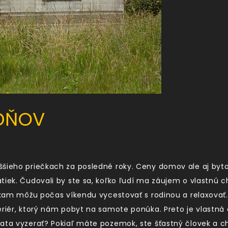
ŽDŇOV
šieho priečkach za posledné roky. Ceny domov ale aj byto
iek. Čudovali by ste sa, koľko ľudí ma záujem o vlastnú ch
, kam môžu počas víkendu vycestovať s rodinou a relaxovať
eriér, ktorý nám pobyt na samote ponúka. Preto je vlastná
hata vyzerať? Pokiaľ máte pozemok, ste šťastný človek a 