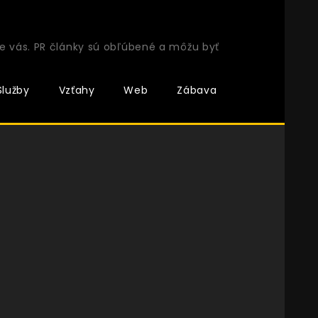
e vás. PR články sú obľúbené a môžu byť
Služby
Vzťahy
Web
Zábava