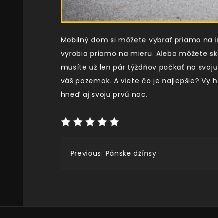
Mobilný dom si môžete vybrať priamo na 
vyrobia priamo na mieru. Alebo môžete skú
musíte už len pár týždňov počkať na svo
váš pozemok. A viete čo je najlepšie? Vy
hneď aj svoju prvú noc.
Navigace
Previous:
Pánske džínsy
pro
příspěvek