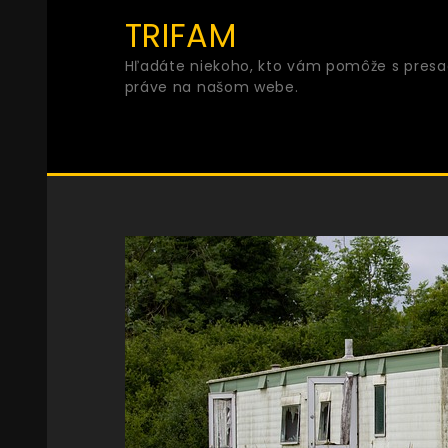
Skip
TRIFAM
to
Hľadáte niekoho, kto vám pomôže s presad
content
práve na našom webe.