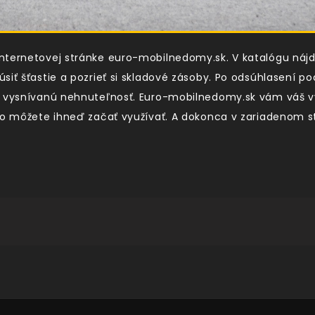
internetovej stránke euro-mobilnedomy.sk. V katalógu ná
siť šťastie a pozrieť si skladové zásoby. Po odsúhlasení 
ju vysnívanú nehnuteľnosť. Euro-mobilnedomy.sk vám váš
 ho môžete ihneď začať využívať. A dokonca v zariadenom 