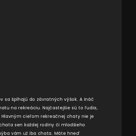
v sa šplhajú do závratných výšok. A ináč
atu na rekreáciu. Najčastejšie sú to ľudia,
. Hlavným cieľom rekreačnej chaty nie je
 chata sen každej rodiny či mladšieho
chýba vám už iba chata. Máte hneď