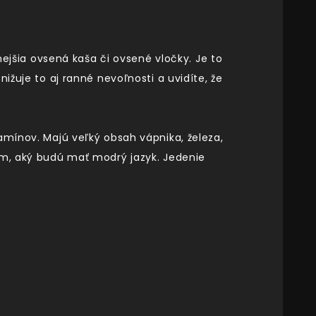
nejšia ovsená kaša či ovsené vločky. Je to
ižuje to aj ranné nevoľnosti a uvidíte, že
amínov. Majú veľký obsah vápnika, železa,
om, aký budú mať modrý jazyk. Jedenie