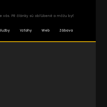
e vás. PR články sú obľúbené a môžu byť
Služby
Vzťahy
Web
Zábava