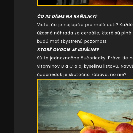
ČO IM DÁME NA RAŇAJKY?
Viete, čo je najlepšie pre malé deti? Každ
úžasná náhrada za cereálie, ktoré sú plné 
budú mať zbystrenú pozornosť.
KTORÉ OVOCIE JE IDEÁLNE?
Sú to jednoznačne čučoriedky. Práve tie n
vitamínov B a C a aj kyselinu listovú. Na
čučoriedok je skutočná zábava, no nie?