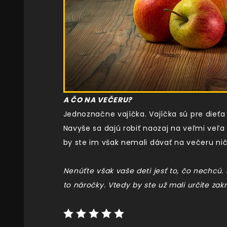
A ČO NA VEČERU?
Jednoznačne vajíčka. Vajíčka sú pre dieťa
Navyše sa dajú robiť naozaj na veľmi veľa
by ste im však nemali dávať na večeru nič 
Nenúťte však vaše deti jesť to, čo nechcú. 
to náročky. Vtedy by ste už mali určite zakr