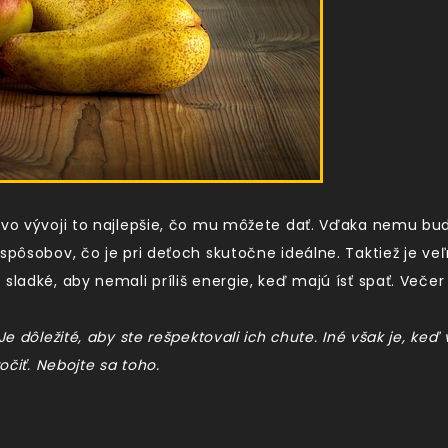
 vo vývoji to najlepšie, čo mu môžete dať. Vďaka nemu bud
 spôsobov, čo je pri deťoch skutočne ideálne. Taktiež je ve
sladké, aby nemali príliš energie, keď majú ísť spať. Večer
Je dôležité, aby ste rešpektovali ich chute. Iné však je, ke
očiť. Nebojte sa toho.