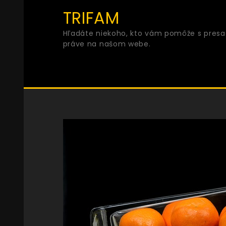
Skip
TRIFAM
to
Hľadáte niekoho, kto vám pomôže s presad
content
práve na našom webe.