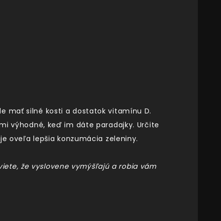
e mať silné kosti a dostatok vitamínu D.
ľmi výhodné, keď im dáte paradajky. Určite
 je oveľa lepšia konzumácia zeleniny.
ď viete, že vyslovene vymýšľajú a robia vám