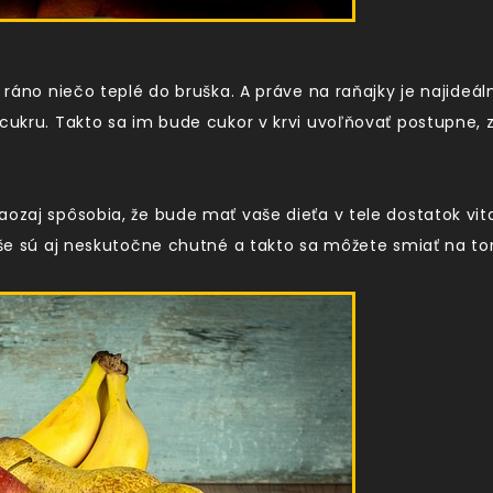
é ráno niečo teplé do bruška. A práve na raňajky je najideál
cukru. Takto sa im bude cukor v krvi uvoľňovať postupne, zn
aozaj spôsobia, že bude mať vaše dieťa v tele dostatok vit
vyše sú aj neskutočne chutné a takto sa môžete smiať na t