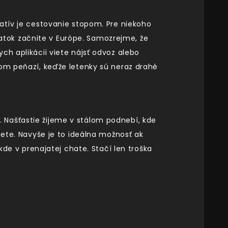
natív je cestovanie stopom. Pre niekoho
čiatok začnite v Európe. Samozrejme, že
ch aplikácii viete nájsť odvoz alebo
som peňazí, keďže letenky sú neraz drahé
 Našťastie žijeme v stálom podnebí, kde
nete. Navyše je to ideálna možnosť ak
kde v prenajatej chate. Stačí len troška