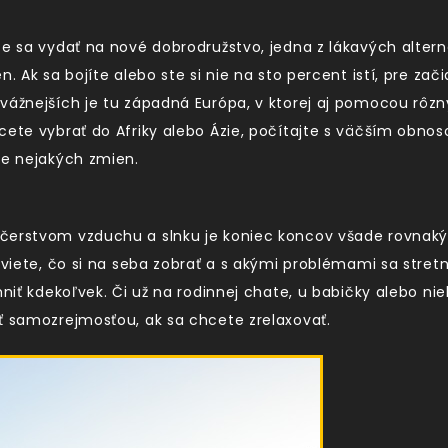
te sa vydať na nové dobrodružstvo, jedna z lákavých alter
n. Ak sa bojíte alebo ste si nie na sto percent istí, pre za
vážnejších je tu západná Európa, v ktorej aj pomocou rôzny
cete vybrať do Afriky alebo Ázie, počítajte s väčším obno
de nejakých zmien.
čerstvom vzduchu a slnku je koniec koncov všade rovnaký.
 viete, čo si na seba zobrať a s akými problémami sa stret
mniť kdekoľvek. Či už na rodinnej chate, u babičky alebo nie
ť samozrejmosťou, ak sa chcete zrelaxovať.