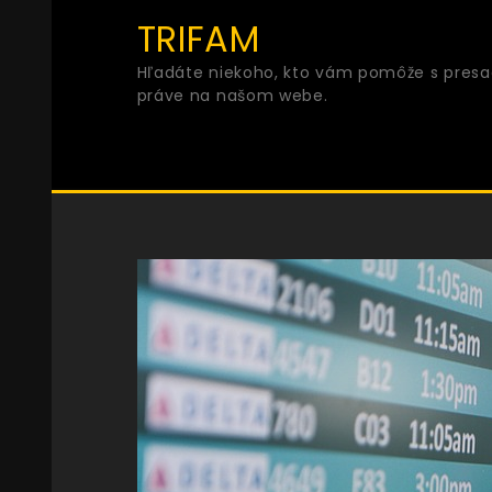
Skip
TRIFAM
to
Hľadáte niekoho, kto vám pomôže s presad
content
práve na našom webe.