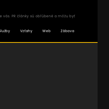
e vás. PR články sú obľúbené a môžu byť
Služby
Vzťahy
Web
Zábava