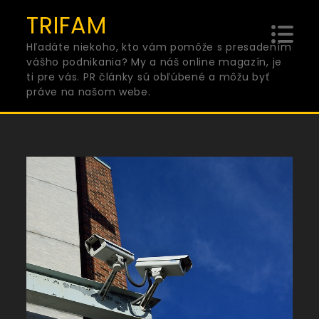
Skip
TRIFAM
to
Hľadáte niekoho, kto vám pomôže s presadením
content
vášho podnikania? My a náš online magazín, je
ti pre vás. PR články sú obľúbené a môžu byť
práve na našom webe.